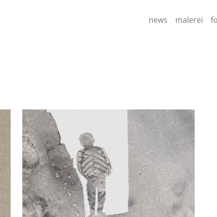
news
malerei
f