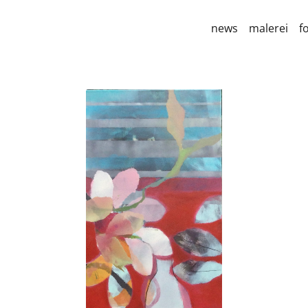
news
malerei
f